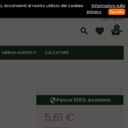
, acconsenti al nostro utilizzo dei cookies.
Informativa sulla
privacy
Accetto
Leggi il
BLOG
0
ABBIGLIAMENTO
CALZATURE
Pacco 100% Anonimo
security
5,61 €
Tasse incluse