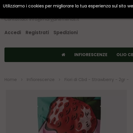
Utilizziamo i cookies per migliorare la tua esperienza sul sito 
Contattaci: info@maryjanefriends.it
Accedi
Registrati
Spedizioni
INFIORESCENZE
OLIO C
Home
Infiorescenze
Fiori di Cbd - Strawberry - 2gr -