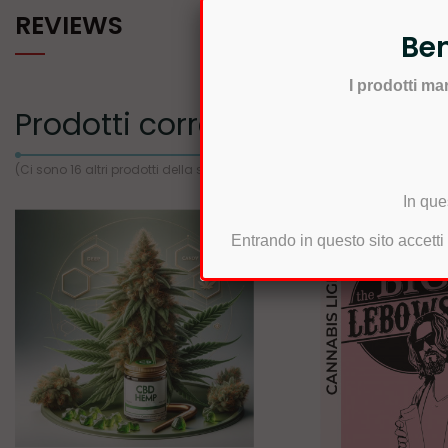
REVIEWS
Ben
I prodotti m
Prodotti correlati
(Ci sono 16 altri prodotti della stessa categoria)
In que
Entrando in questo sito accetti