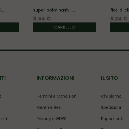
..
super polm hash -
fiori di c
resina di...
Prezzo
Prezzo
8,54 €
6,24 €
CARRELLO
NTI
INFORMAZIONI
IL SITO
t
Termini e Condizioni
Chi Siamo
Rientri e Resi
Spedizioni
enti
Privacy e GDPR
Pagamenti