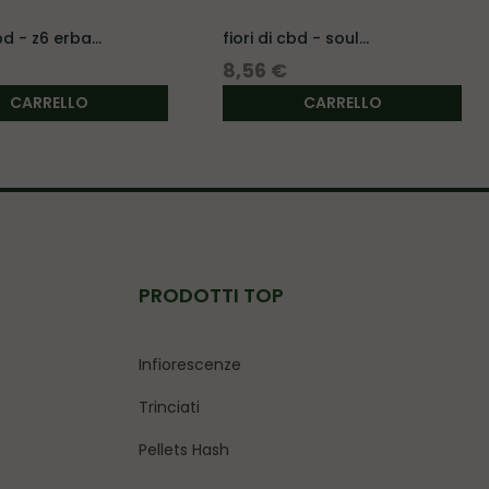
bd - z6 erba...
fiori di cbd - soul
marley...
Prezzo
8,56 €
CARRELLO
CARRELLO
PRODOTTI TOP
Infiorescenze
Trinciati
Pellets Hash