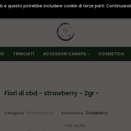
web e questo potrebbe includere cookie di terze parti. Continuando
SPEDIZIONI IN 24/48 ORE • PACCO ANONIMO
BD
TRINCIATI
ACCESSORI CANAPA
COSMETICA
fiori di cbd - strawberry - 2gr -
Infiorescenze
Strawberry
Categoria:
Riferimento:
THC <0,5%