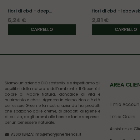
fiori di cbd - deep
fiori di cbd - lebowski.
candy...
Prezzo
Prezzo
6,24 €
2,81 €
CARRELLO
CARRELLO
Siamo un’azienda BIO sostenibile e rispettiamo gli
AREA CLIE
equilibri della natura e dell’ambiente. Il Green è il
colore di Madre Natura, donatrice di vita e
nutrimento e che si rigenera in eterno. Non c’è età
Il mio Accoun
per essere Green e la nostra azienda ha prodotti
che spaziano dalle creme, ai prodotti di igiene e
I miei Ordini
di pulizia, dagli aromi alle borse e tante sorprese…
per un benessere naturale.
Assistenza Cli
ASSISTENZA:
info@maryjanefriends.it