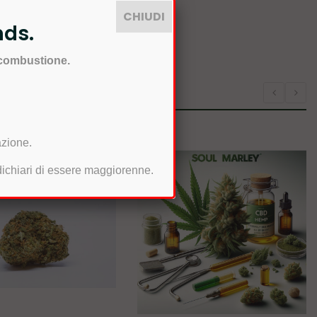
CHIUDI
nds.
 combustione.
azione.
 dichiari di essere maggiorenne.