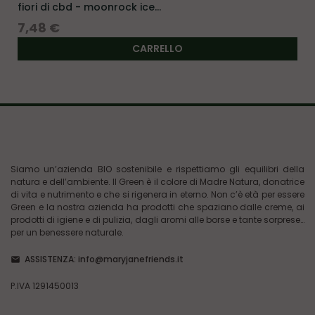
fiori di cbd - moonrock ice...
Prezzo
7,48 €
CARRELLO
Siamo un’azienda BIO sostenibile e rispettiamo gli equilibri della
natura e dell’ambiente. Il Green è il colore di Madre Natura, donatrice
di vita e nutrimento e che si rigenera in eterno. Non c’è età per essere
Green e la nostra azienda ha prodotti che spaziano dalle creme, ai
prodotti di igiene e di pulizia, dagli aromi alle borse e tante sorprese…
per un benessere naturale.
ASSISTENZA:
info@maryjanefriends.it
P.IVA 1291450013