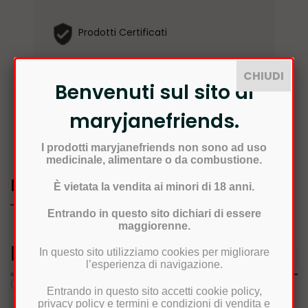
Prodotti Certificati
Spedizione in 24/48h
CHIUDI
Benvenuti sul sito di
Reso semplice e veloce
maryjanefriends.
I prodotti maryjanefriends non sono ad uso
medicinale, alimentare o da combustione.
REVIEWS
È vietata la vendita ai minori di 18 anni.
Entrando in questo sito dichiari di essere
maggiorenne.
Prodotti correlati
In questo sito utilizziamo cookies per migliorare
l’esperienza di navigazione.
(Ci sono 16 altri prodotti della stessa categoria)
Entrando in questo sito accetti cookie policy,
privacy policy e termini e condizioni di vendita e