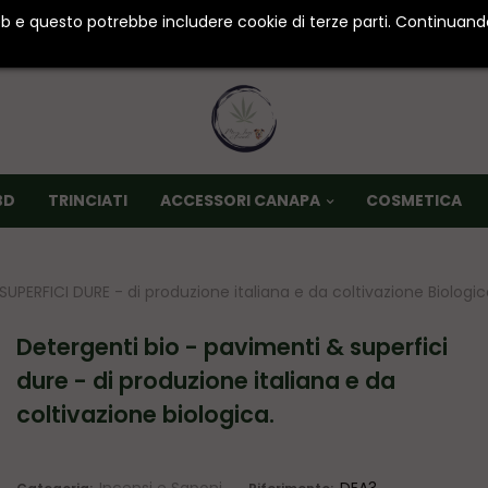
web e questo potrebbe includere cookie di terze parti. Continuando
SPEDIZIONI IN 24/48 ORE • PACCO ANONIMO
BD
TRINCIATI
ACCESSORI CANAPA
COSMETICA
UPERFICI DURE - di produzione italiana e da coltivazione Biologic
detergenti bio - pavimenti & superfici
dure - di produzione italiana e da
coltivazione biologica.