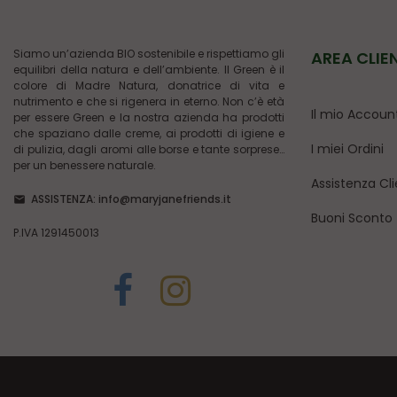
Siamo un’azienda BIO sostenibile e rispettiamo gli
AREA CLIE
equilibri della natura e dell’ambiente. Il Green è il
colore di Madre Natura, donatrice di vita e
nutrimento e che si rigenera in eterno. Non c’è età
Il mio Accoun
per essere Green e la nostra azienda ha prodotti
che spaziano dalle creme, ai prodotti di igiene e
I miei Ordini
di pulizia, dagli aromi alle borse e tante sorprese…
per un benessere naturale.
Assistenza Cli
ASSISTENZA:
info@maryjanefriends.it
Buoni Sconto
P.IVA 1291450013