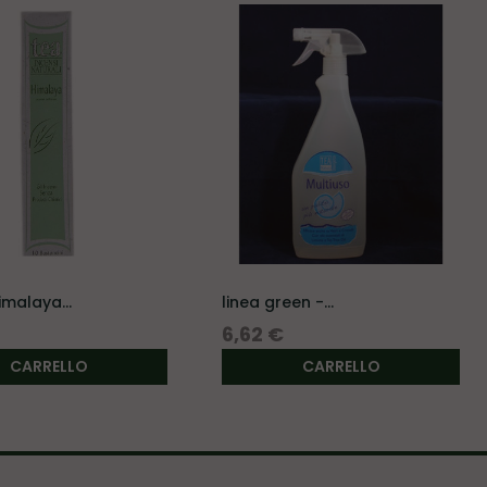
himalaya
linea green -...
.
Prezzo
6,62 €
CARRELLO
CARRELLO