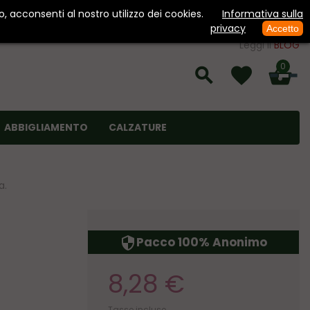
, acconsenti al nostro utilizzo dei cookies.
Informativa sulla
privacy
Accetto
Leggi il
BLOG
0
ABBIGLIAMENTO
CALZATURE
a.
Pacco 100% Anonimo
security
8,28 €
Tasse incluse