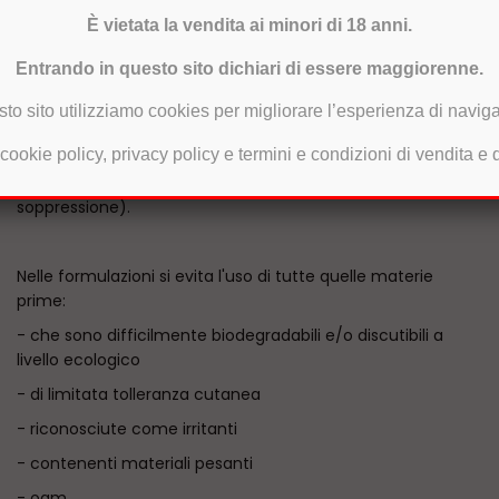
- produzioni locali o nazionali (rispetto a quelle estere)
È vietata la vendita ai minori di 18 anni.
- progetti particolari ( es.: cooperative sociali)
Entrando in questo sito dichiari di essere maggiorenne.
In generale sono comunque sempre utilizzate materie
sto sito utilizziamo cookies per migliorare l’esperienza di navig
prime di derivazione vegetale, di origine minerale e di
 cookie policy, privacy policy e termini e condizioni di vendita e
origine animale (solo se accertato che il loro
ottenimento non abbia causato sofferenza o
soppressione).
Nelle formulazioni si evita l'uso di tutte quelle materie
prime:
- che sono difficilmente biodegradabili e/o discutibili a
livello ecologico
- di limitata tolleranza cutanea
- riconosciute come irritanti
- contenenti materiali pesanti
- ogm