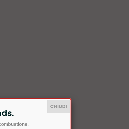
CHIUDI
nds.
 combustione.