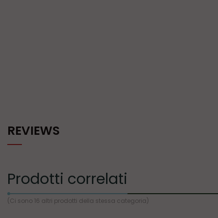
REVIEWS
Prodotti correlati
(Ci sono 16 altri prodotti della stessa categoria)