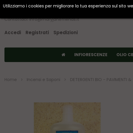
Utilizziamo i cookies per migliorare la tua esperienza sul sito 
Contattaci: info@maryjanefriends.it
Accedi
Registrati
Spedizioni
INFIORESCENZE
OLIO C
Home
Incensi e Saponi
DETERGENTI BIO - PAVIMENTI & S