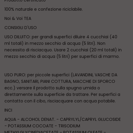
Prodotto certificato
100% naturale e confezione riciclabile.
Noi & Voi TEA
CONSIGLI D'USO
USO DILUITO: per grandi superfici diluire 4 cucchiai (40
ml totali) in mezzo secchio di acqua (5 litri). Non
necessita di risciacquo. Usare 2 cucchiai (20 ml totali) in
mezzo secchio di acqua (5 litri) per superfici di marmo.
USO PURO: per piccole superfici (LAVANDINI, VASCHE DA
BAGNO, SANITARI, PIANI COTTURA, MACCHIE DI SPORCO
ecc.) versare il prodotto sulla spugna umida o
direttamente sulla superficie da trattare. Per superfici a
contatto con il cibo, risciacquare con acqua potabile.
INCI
AQUA - ALCOHOL DENAT. - CAPRYLYL/CAPRYL GLUCOSIDE
- POTASSIUM COCOATE - TRISODIUM
METHYLGLYCINEDIACETATE - POTASSIUM OLEATE -