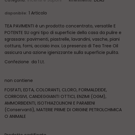
Incensi e Saponi
DEA3
Categoria:
Riferimento:
1 Articolo
disponibile:
TEA PAVIMENTI è un prodotto concentrato, versatile E
POTENTE SU ogni tipo di superficie della casa da pulire e
sgrassare: pavimenti, piastrelle, lavandini, vasche, piani
cottura, forni, acciaio inox. La presenza di Tea Tree Oil
assicura una azione igienizzante sulla superficie pulita.
Confezione da 1 Lt.
non contiene
FOSFATI, EDTA, COLORANTI, CLORO, FORMALDEIDE,
CORROSIVI, CANDEGGIANTI OTTICI, ENZIMI (OGM),
AMMORBIDENTI, ISOTHIAZOLINONI E PARABENI
(Conservanti), MATERIE PRIME DI ORIGINE PETROLCHIMICA
O ANIMALE