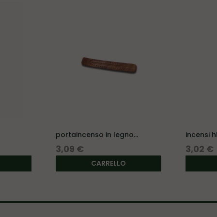
portaincenso in legno
incensi 
con...
(acorus..
Prezzo
Prezzo
3,09 €
3,02 €
CARRELLO