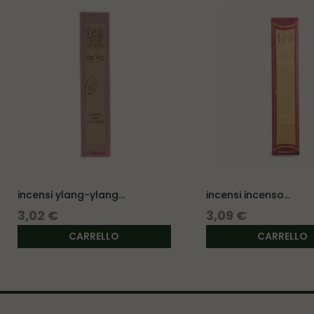
incensi ylang-ylang...
incensi incenso
(boswellia...
Prezzo
Prezzo
3,02 €
3,09 €
CARRELLO
CARRELLO