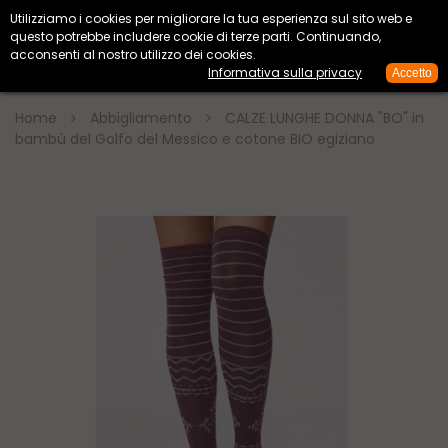
Utilizziamo i cookies per migliorare la tua esperienza sul sito web e


questo potrebbe includere cookie di terze parti. Continuando,
acconsenti al nostro utilizzo dei cookies.
Informativa sulla privacy
Accetto

Home
Abbigliamento
CALZE LUNGHE DONNA "BO" in
bambù del Golfo del Messico e cotone BIO egiziano