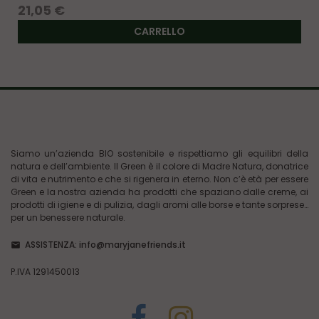
Prezzo
21,05 €
CARRELLO
Siamo un’azienda BIO sostenibile e rispettiamo gli equilibri della
natura e dell’ambiente. Il Green è il colore di Madre Natura, donatrice
di vita e nutrimento e che si rigenera in eterno. Non c’è età per essere
Green e la nostra azienda ha prodotti che spaziano dalle creme, ai
prodotti di igiene e di pulizia, dagli aromi alle borse e tante sorprese…
per un benessere naturale.
ASSISTENZA:
info@maryjanefriends.it
P.IVA 1291450013