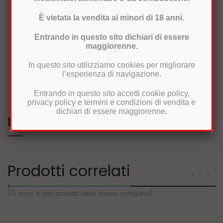
Prodotti Certificati
È vietata la vendita ai minori di 18 anni.
Spedizione in 24/48h
Entrando in questo sito dichiari di essere
maggiorenne.
Reso semplice e veloce
In questo sito utilizziamo cookies per migliorare
l’esperienza di navigazione.
Entrando in questo sito accetti cookie policy,
privacy policy e termini e condizioni di vendita e
dichiari di essere maggiorenne.
REVIEWS
Prodotti correlati
(Ci sono 16 altri prodotti della stessa categoria)