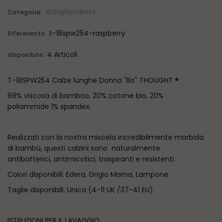
Abbigliamento
Categoria:
t-18spw254-raspberry
Riferimento:
4 Articoli
disponibile:
T-18SPW254 Calze lunghe Donna "Bo" THOUGHT ®
69% viscosa di bamboo, 20% cotone bio, 20%
poliammide 1% spandex.
Realizzati con la nostra miscela incredibilmente morbida
di bambù, questi calzini sono naturalmente
antibatterici, antimicotici, traspiranti e resistenti.
Colori disponibili: Edera, Grigio Marna, Lampone
Taglie disponibili: Unica (4-11 UK /37-41 EU)
ISTRUZIONI PER IL LAVAGGIO