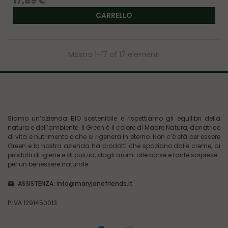
17,89 €
CARRELLO
Mostra 1-17 of 17 elementi
Siamo un’azienda BIO sostenibile e rispettiamo gli equilibri della
natura e dell’ambiente. Il Green è il colore di Madre Natura, donatrice
di vita e nutrimento e che si rigenera in eterno. Non c’è età per essere
Green e la nostra azienda ha prodotti che spaziano dalle creme, ai
prodotti di igiene e di pulizia, dagli aromi alle borse e tante sorprese…
per un benessere naturale.
ASSISTENZA:
info@maryjanefriends.it
P.IVA 1291450013