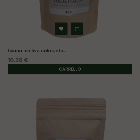
tisana lenitiva calmante...
Prezzo
10,38 €
CARRELLO