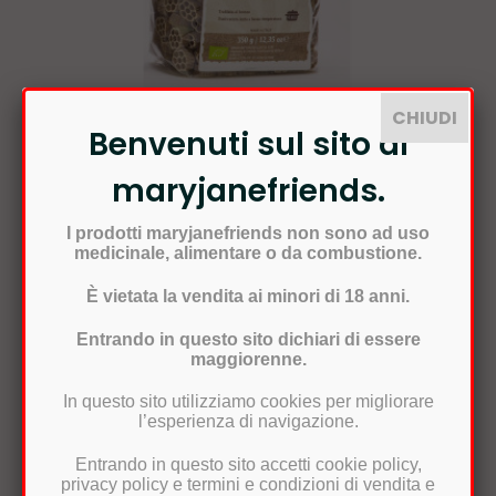
CHIUDI
Benvenuti sul sito di
maryjanefriends.
margherite - pasta bio di...
Prezzo
I prodotti maryjanefriends non sono ad uso
4,60 €
medicinale, alimentare o da combustione.
CARRELLO
È vietata la vendita ai minori di 18 anni.
Entrando in questo sito dichiari di essere
maggiorenne.
In questo sito utilizziamo cookies per migliorare
l’esperienza di navigazione.
Entrando in questo sito accetti cookie policy,
privacy policy e termini e condizioni di vendita e