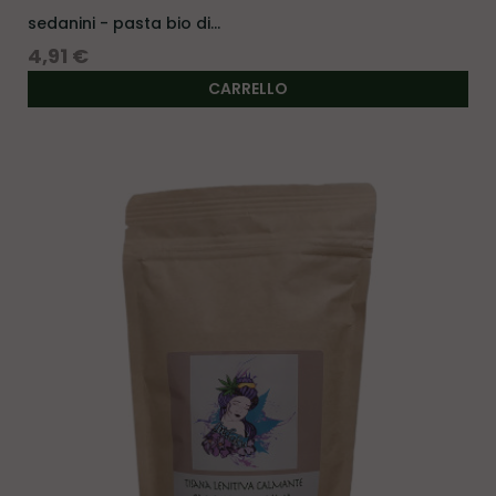
sedanini - pasta bio di...
Prezzo
4,91 €
CARRELLO